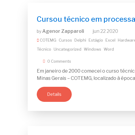
Cursou técnico em process
Agenor Zapparoli
jun
22
2020
by
COTEMG
Cursos
Delphi
Estágio
Excel
Hardwar
Técnico
Uncategorized
Windows
Word
0 Comments
Em janeiro de 2000 comecei o curso técni
Minas Gerais – COTEMG, localizado à época à
Details