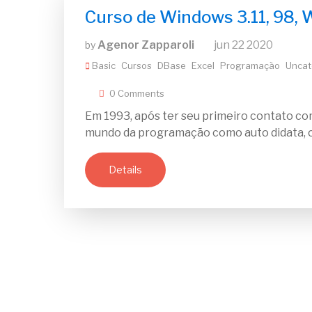
Curso de Windows 3.11, 98, W
Agenor Zapparoli
jun
22
2020
by
Basic
Cursos
DBase
Excel
Programação
Uncat
0 Comments
Em 1993, após ter seu primeiro contato c
mundo da programação como auto didata, c
Details