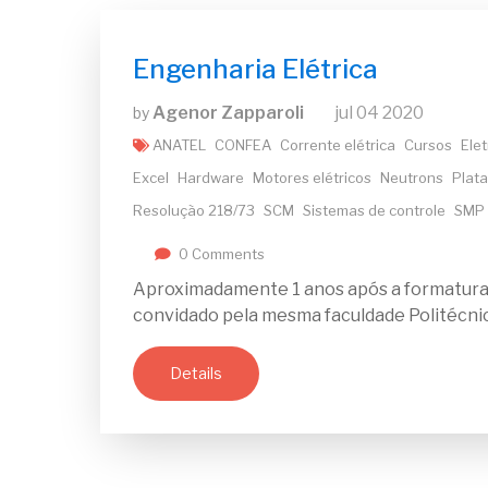
Engenharia Elétrica
Agenor Zapparoli
jul
04
2020
by
ANATEL
CONFEA
Corrente elétrica
Cursos
Ele
Excel
Hardware
Motores elétricos
Neutrons
Plat
Resolução 218/73
SCM
Sistemas de controle
SMP
0 Comments
Aproximadamente 1 anos após a formatura 
convidado pela mesma faculdade Politécnica
Details