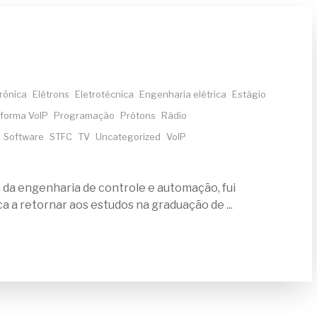
trônica
Elétrons
Eletrotécnica
Engenharia elétrica
Estágio
aforma VoIP
Programação
Prótons
Rádio
Software
STFC
TV
Uncategorized
VoIP
da engenharia de controle e automação, fui
 a retornar aos estudos na graduação de ...